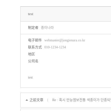
新
在
闻
线
test
咨
询
상
制定者
종이나라
세
电子邮件
webmaster@jongienara.co.kr
联系方式
010-1234-1234
地区
公司名
test
之前文章
Re : 혹시 만능엠보전통 색종이가 단종