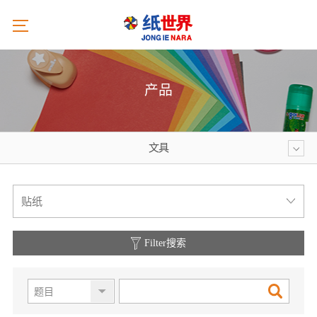
产品
文具
产
제
品
품
贴纸
소
개
목
Filter搜索
록